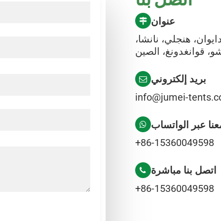
عنوان
رية دايوان، هنجلي، نانشا
و، قوانغدونغ، الصين
بريد إلكتروني
info@jumei-tents.
نا عبر الواتساب
+86-15360049598
اتصل بنا مباشرة
+86-15360049598