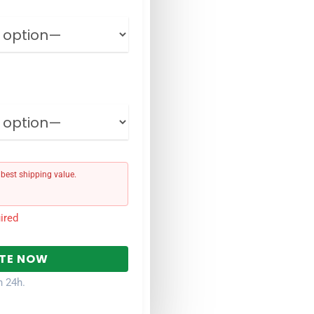
est shipping value.
ired
n 24h.