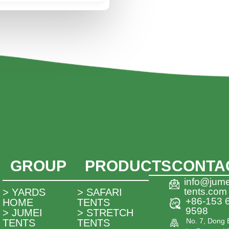
GROUP
PRODUCTS
CONTA
info@jume
tents.com
> YARDS
> SAFARI
+86-153 
HOME
TENTS
9598
> JUMEI
> STRETCH
No. 7, Dong 
TENTS
TENTS