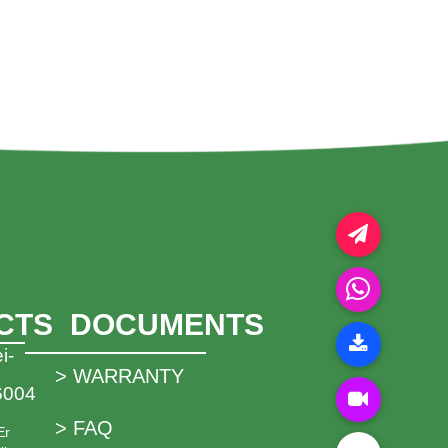
CTS
DOCUMENTS
i-
> WARRANTY
6004
> FAQ
Er