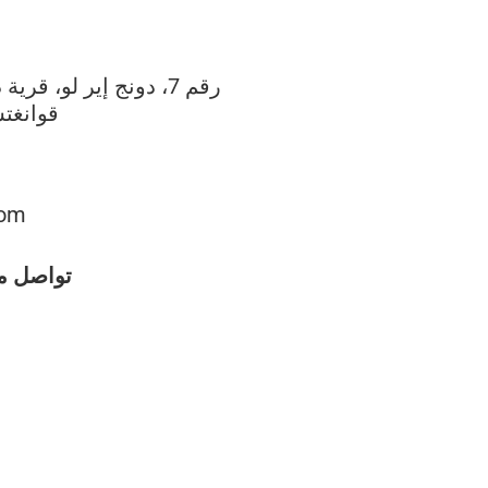
رقم 7، دونج إير لو، ق،
قوانغتش
com
تواصل مع