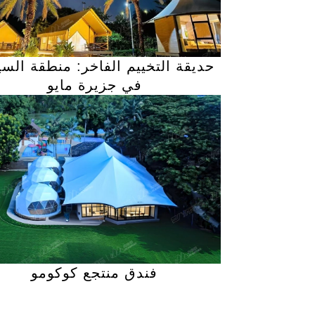
حديقة التخييم الفاخر: منطقة السي
في جزيرة مايو
فندق منتجع كوكومو