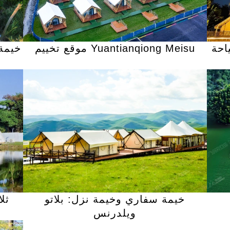
احة
موقع تخييم Yuantianqiong Meisu
خيمة
خيمة سفاري وخيمة نزل: بلاتو
ثل
ويلدرنس