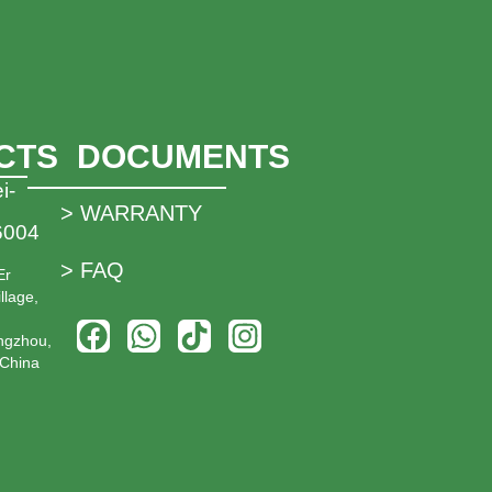
CTS
DOCUMENTS
i-
> WARRANTY
6004
> FAQ
Er
llage,
ngzhou,
China