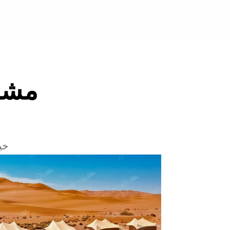
مشار
خي