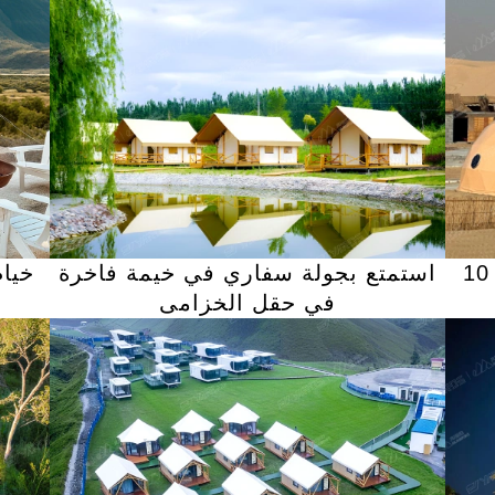
قم ببناء مخيم صحراوي فاخر في 10
استمتع بجولة سفاري في خيمة فاخرة
خيا
في حقل الخزامى