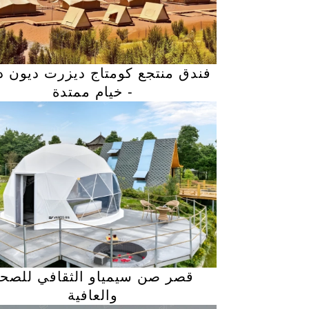
فندق منتجع كومتاج ديزرت ديون د
- خيام ممتدة
قصر صن سيمياو الثقافي للصح
والعافية