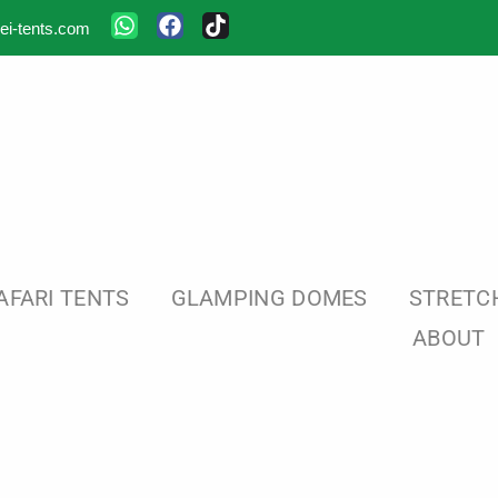
ei-tents.com
AFARI TENTS
GLAMPING DOMES
STRETC
ABOUT