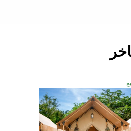
اخر
ع