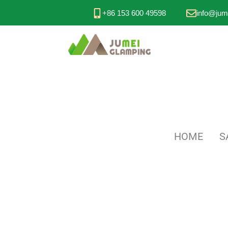
+86 153 600 49598
info@jum
HOME
S