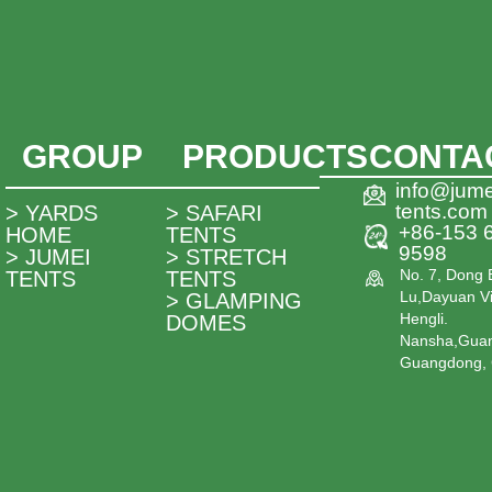
GROUP
PRODUCTS
CONTA
info@jume
tents.com
> YARDS
> SAFARI
+86-153 
HOME
TENTS
9598
> JUMEI
> STRETCH
No. 7, Dong 
TENTS
TENTS
Lu,Dayuan Vi
> GLAMPING
Hengli.
DOMES
Nansha,Gua
Guangdong, 