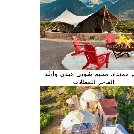
م ممتدة: مخيم شويي هيدن وايلد
الفاخر للعطلات