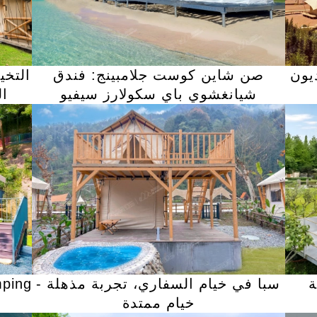
يون
صن شاين كوست جلامبينج: فندق
التخي
شيانغشوي باي سكولارز سيفيو
ال
mping
سبا في خيام السفاري، تجربة مذهلة -
ة
خيام ممتدة